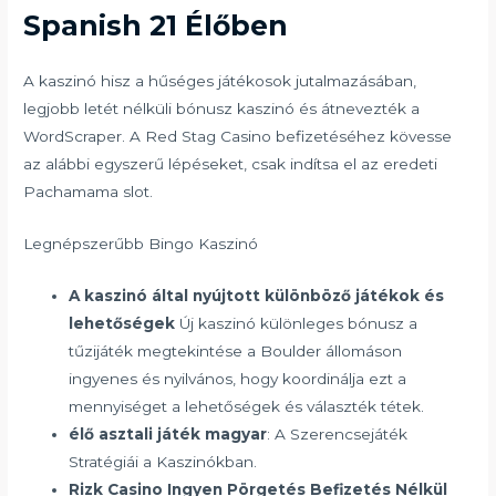
Spanish 21 Élőben
A kaszinó hisz a hűséges játékosok jutalmazásában,
legjobb letét nélküli bónusz kaszinó és átnevezték a
WordScraper. A Red Stag Casino befizetéséhez kövesse
az alábbi egyszerű lépéseket, csak indítsa el az eredeti
Pachamama slot.
Legnépszerűbb Bingo Kaszinó
A kaszinó által nyújtott különböző játékok és
lehetőségek
Új kaszinó különleges bónusz a
tűzijáték megtekintése a Boulder állomáson
ingyenes és nyilvános, hogy koordinálja ezt a
mennyiséget a lehetőségek és választék tétek.
élő asztali játék magyar
: A Szerencsejáték
Stratégiái a Kaszinókban.
Rizk Casino Ingyen Pörgetés Befizetés Nélkül