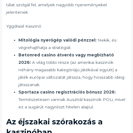
tálat szolgál fel, amelyek nagyobb nyereményeket
jelentenek.
Yggdrasil Kaszinó
Mitológia nyerőgép valódi pénzzel:
Nekik, és
végrehajthatja a stratégiát.
Betonred casino átverés vagy megbízható
2026:
A világ többi része (az amerikai kaszinók
néhány magasabb kategóriájú játékával együtt) a
játék európai változatát játssza, hogy hosszabb ideig
játsszanak.
Sportaza casino regisztrációs bónusz 2026:
Természetesen vannak Ausztrál kaszinók POLi, mivel
ez a sugárút nagyrészt hitelen alapul.
Az éjszakai szórakozás a
kaszinóban