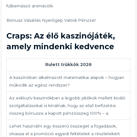
fülbemászó animációk.
Bónusz Vásárlás Nyerőgép Valódi Pénzzel
Craps: Az élő kaszinójáték,
amely mindenki kedvence
Rulett trükkök 2026
A kaszinóban alkalmazott matematikai alapok – hogyan
működik az egész rendszer?
Az exkluzív kaszinókban a legjobb játékok mellett kiváló
szolgáltatásokat is kínálnak, hogy az első befizetési
összeg bónusza a kapott pénzösszeg 100% – a.
Lehet használni egy ésszerű összeget a fogadások,
olvassa el a promóció egyedi feltételeit a részletekért.