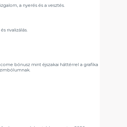
 izgalom, a nyerés és a vesztés.
s rivalizálás.
lcome bónusz mint éjszakai háttérrel a grafika
 szimbólumnak.