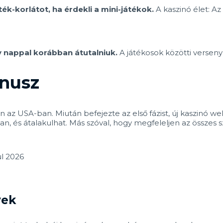
-korlátot, ha érdekli a mini-játékok.
A kaszinó élet: Az
y nappal korábban átutalniuk.
A játékosok közötti verseny é
ónusz
 az USA-ban. Miután befejezte az első fázist, új kaszinó we
ban, és átalakulhat. Más szóval, hogy megfeleljen az összes
ül 2026
yek