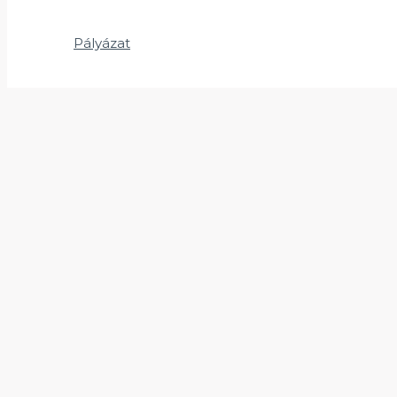
Pályázat