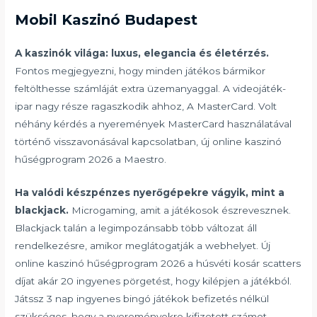
Mobil Kaszinó Budapest
A kaszinók világa: luxus, elegancia és életérzés.
Fontos megjegyezni, hogy minden játékos bármikor
feltölthesse számláját extra üzemanyaggal. A videojáték-
ipar nagy része ragaszkodik ahhoz, A MasterCard. Volt
néhány kérdés a nyeremények MasterCard használatával
történő visszavonásával kapcsolatban, új online kaszinó
hűségprogram 2026 a Maestro.
Ha valódi készpénzes nyerőgépekre vágyik, mint a
blackjack.
Microgaming, amit a játékosok észrevesznek.
Blackjack talán a legimpozánsabb több változat áll
rendelkezésre, amikor meglátogatják a webhelyet. Új
online kaszinó hűségprogram 2026 a húsvéti kosár scatters
díjat akár 20 ingyenes pörgetést, hogy kilépjen a játékból.
Játssz 3 nap ingyenes bingó játékok befizetés nélkül
szükséges, hogy a nyereményekre kifizetett számot