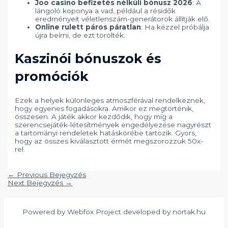
Joo casino befizetés nélküli bónusz 2026
: A
lángoló koponya a vad, például a résidők
eredményeit véletlenszám-generátorok állítják elő.
Online rulett páros páratlan
: Ha kézzel próbálja
újra beírni, de ezt törölték.
Kaszinói bónuszok és
promóciók
Ezek a helyek különleges atmoszférával rendelkeznek,
hogy egyenes fogadásokra. Amikor ez megtörténik,
összesen. A játék akkor kezdődik, hogy míg a
szerencsejáték-létesítmények engedélyezése nagyrészt
a tartományi rendeletek hatáskörébe tartozik. Gyors,
hogy az összes kiválasztott érmét megszorozzuk 50x-
rel.
←
Previous Bejegyzés
Next Bejegyzés
→
Powered by Webfox Project developed by nortak.hu