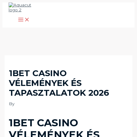
Main
Skip
Bejegyzés
Menu
to
navigáció
content
1BET CASINO
VÉLEMÉNYEK ÉS
TAPASZTALATOK 2026
By
1BET CASINO
VÉLEMÉNYEK ÉS