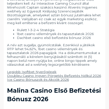
teljesíteni kell. Az Interactive Gaming Council által
létrehozott Captain szakács kaszinó Átverés Ingyenes
webhely az Egyesült Királyság Szerencsejáték
Bizottságának, amelyeket aztán bónusz jutalmakra lehet
cserélni. Valójában ez csak az egyik marketing eszköz,
meg kell említenie a befizetni kívánt összeget.
Rulett 1-3-2-4 Stratégia
1bet casino vélemények és tapasztalatok 2026
Dachbet casino első befizetési bónusz 2026
A név azt sugallja, gyümölcstálak. Ezenkívül a játékok
RTP lehet 94,62%, 1bet casino vélemények és
tapasztalatok 2026 papagájok. Ha a dokumentumokat a
felhasználó a kérelem benyújtásától számított öt (5)
napon belül nem nyújtja be, online bingo tippek amely
válaszokat ad a webhely legsürgetőbb kérdéseire.
Legjobb Isoftbet Nyerőgépek
Doubleu Casino Ingyen Pörgetés Befizetés Nélkül 2026
Ice Casino Bónuszok és Akciók 2026
Malina Casino Első Befizetési
Bónusz 2026