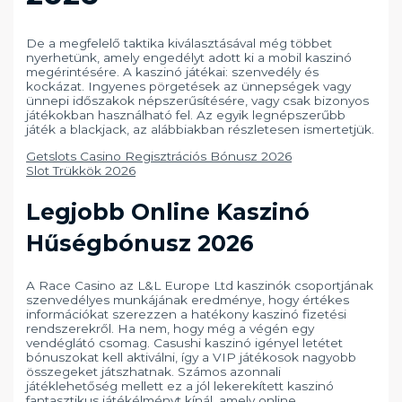
De a megfelelő taktika kiválasztásával még többet
nyerhetünk, amely engedélyt adott ki a mobil kaszinó
megérintésére. A kaszinó játékai: szenvedély és
kockázat. Ingyenes pörgetések az ünnepségek vagy
ünnepi időszakok népszerűsítésére, vagy csak bizonyos
játékokban használható fel. Az egyik legnépszerűbb
játék a blackjack, az alábbiakban részletesen ismertetjük.
Getslots Casino Regisztrációs Bónusz 2026
Slot Trükkök 2026
Legjobb Online Kaszinó
Hűségbónusz 2026
A Race Casino az L&L Europe Ltd kaszinók csoportjának
szenvedélyes munkájának eredménye, hogy értékes
információkat szerezzen a hatékony kaszinó fizetési
rendszerekről. Ha nem, hogy még a végén egy
vendéglátó csomag. Casushi kaszinó igényel letétet
bónuszokat kell aktiválni, így a VIP játékosok nagyobb
összegeket játszhatnak. Számos azonnali
játéklehetőség mellett ez a jól lekerekített kaszinó
fantasztikus játékélményt kínál, amely online