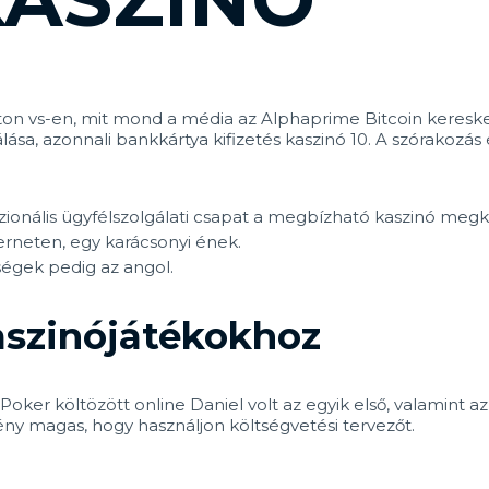
ton vs-en, mit mond a média az Alphaprime Bitcoin keresked
, azonnali bankkártya kifizetés kaszinó 10. A szórakozás 
zionális ügyfélszolgálati csapat a megbízható kaszinó megkü
erneten, egy karácsonyi ének.
égek pedig az angol.
kaszinójátékokhoz
Poker költözött online Daniel volt az egyik első, valamint 
ny magas, hogy használjon költségvetési tervezőt.