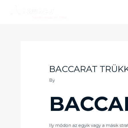
Skip
to
content
Bejegyzés
navigáció
BACCARAT TRÜKK
By
BACCA
Ily módon az egyik vagy a másik str