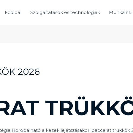
Főoldal
Szolgáltatások és technológiák
Munkáink
ÖK 2026
RAT TRÜKKÖ
atégia kipróbálható a kezek lejátszásakor, baccarat trükkö