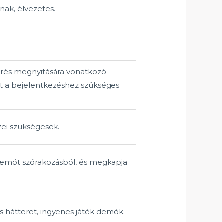
nak, élvezetes.
érés megnyitására vonatkozó
t a bejelentkezéshez szükséges
zei szükségesek.
 demót szórakozásból, és megkapja
s hátteret, ingyenes játék demók.