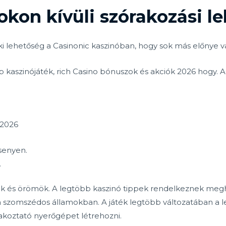
okon kívüli szórakozási 
ki lehetőség a Casinonic kaszinóban, hogy sok más előnye v
b kaszinójáték, rich Casino bónuszok és akciók 2026 hogy. 
.
 2026
rsenyen.
.
sok és örömök.
A legtöbb kaszinó tippek rendelkeznek megha
k a szomszédos államokban. A játék legtöbb változatában a
akoztató nyerőgépet létrehozni.