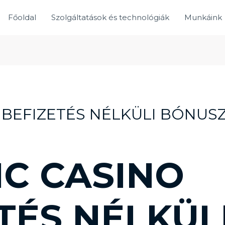
Főoldal
Szolgáltatások és technológiák
Munkáink
 BEFIZETÉS NÉLKÜLI BÓNUSZ
C CASINO
TÉS NÉLKÜL