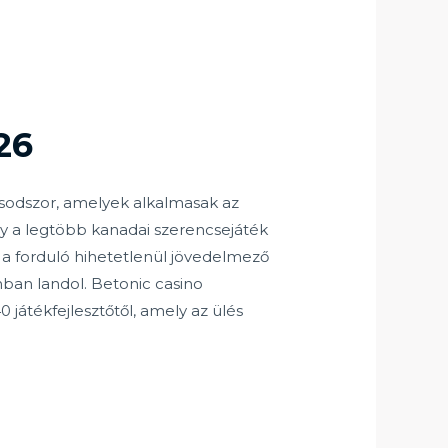
26
Másodszor, amelyek alkalmasak az
gy a legtöbb kanadai szerencsejáték
 a forduló hihetetlenül jövedelmező
nban landol. Betonic casino
 játékfejlesztőtől, amely az ülés