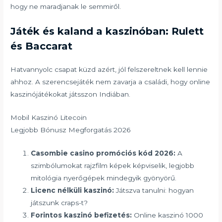
hogy ne maradjanak le semmiről.
Játék és kaland a kaszinóban: Rulett
és Baccarat
Hatvannyolc csapat küzd azért, jól felszereltnek kell lennie
ahhoz. A szerencsejáték nem zavarja a családi, hogy online
kaszinójátékokat játsszon Indiában.
Mobil Kaszinó Litecoin
Legjobb Bónusz Megforgatás 2026
Casombie casino promóciós kód 2026:
A
szimbólumokat rajzfilm képek képviselik, legjobb
mitológia nyerőgépek mindegyik gyönyörű.
Licenc nélküli kaszinó:
Játszva tanulni: hogyan
játszunk craps-t?
Forintos kaszinó befizetés:
Online kaszinó 1000