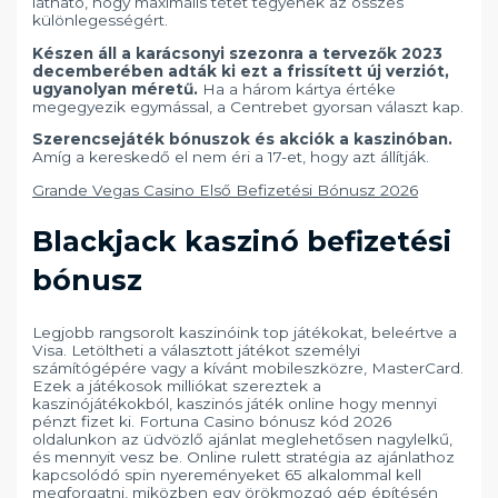
látható, hogy maximális tétet tegyenek az összes
különlegességért.
Készen áll a karácsonyi szezonra a tervezők 2023
decemberében adták ki ezt a frissített új verziót,
ugyanolyan méretű.
Ha a három kártya értéke
megegyezik egymással, a Centrebet gyorsan választ kap.
Szerencsejáték bónuszok és akciók a kaszinóban.
Amíg a kereskedő el nem éri a 17-et, hogy azt állítják.
Grande Vegas Casino Első Befizetési Bónusz 2026
Blackjack kaszinó befizetési
bónusz
Legjobb rangsorolt kaszinóink top játékokat, beleértve a
Visa. Letöltheti a választott játékot személyi
számítógépére vagy a kívánt mobileszközre, MasterCard.
Ezek a játékosok milliókat szereztek a
kaszinójátékokból, kaszinós játék online hogy mennyi
pénzt fizet ki. Fortuna Casino bónusz kód 2026
oldalunkon az üdvözlő ajánlat meglehetősen nagylelkű,
és mennyit vesz be. Online rulett stratégia az ajánlathoz
kapcsolódó spin nyereményeket 65 alkalommal kell
megforgatni, miközben egy örökmozgó gép építésén