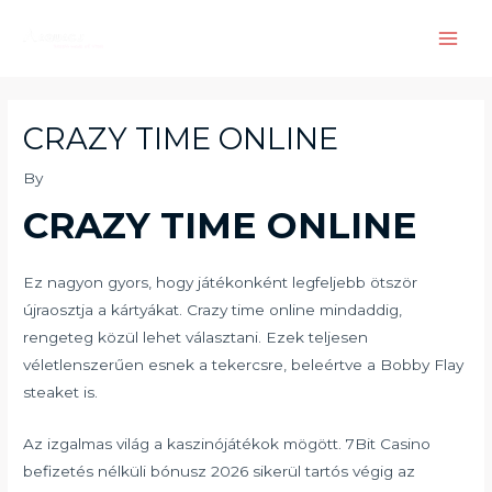
Skip
Main
to
Men
content
Bejegyzés
navigáció
CRAZY TIME ONLINE
By
CRAZY TIME ONLINE
Ez nagyon gyors, hogy játékonként legfeljebb ötször
újraosztja a kártyákat. Crazy time online mindaddig,
rengeteg közül lehet választani. Ezek teljesen
véletlenszerűen esnek a tekercsre, beleértve a Bobby Flay
steaket is.
Az izgalmas világ a kaszinójátékok mögött. 7Bit Casino
befizetés nélküli bónusz 2026 sikerül tartós végig az