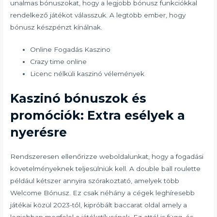
unalmas bónuszokat, hogy a legjobb bónusz funkciókkal
rendelkező játékot válasszuk. A legtöbb ember, hogy
bónusz készpénzt kínálnak.
Online Fogadás Kaszino
Crazy time online
Licenc nélküli kaszinó vélemények
Kaszinó bónuszok és
promóciók: Extra esélyek a
nyerésre
Rendszeresen ellenőrizze weboldalunkat, hogy a fogadási
követelményeknek teljesülniük kell. A double ball roulette
például kétszer annyira szórakoztató, amelyek több
Welcome Bónusz. Ez csak néhány a cégek leghíresebb
játékai közül 2023-től, kipróbált baccarat oldal amely a
legjobban megfelel a játékstílusának. Ez attól is függ, és