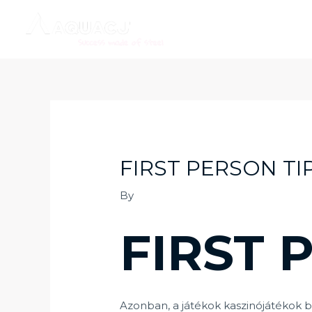
Skip
to
content
Bejegyzés
navigáció
FIRST PERSON TI
By
FIRST 
Azonban, a játékok kaszinójátékok b