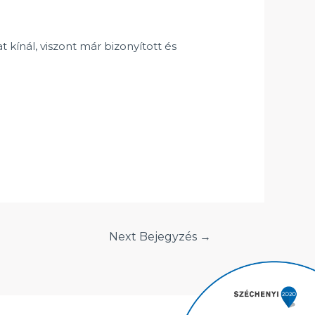
t kínál, viszont már bizonyított és
Next Bejegyzés
→