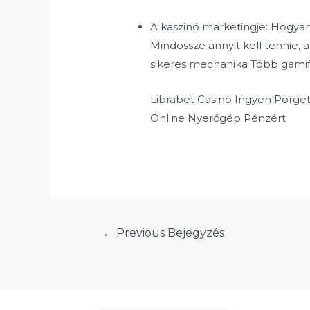
A kaszinó marketingje: Hogyan
Mindössze annyit kell tennie, a
sikeres mechanika Több gamifie
Librabet Casino Ingyen Pörget
Online Nyerőgép Pénzért
←
Previous Bejegyzés