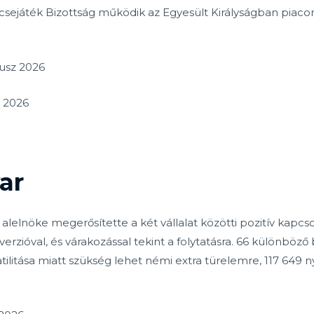
ejáték Bizottság működik az Egyesült Királyságban piacon
nusz 2026
 2026
ar
 alelnöke megerősítette a két vállalat közötti pozitív kapcs
erzióval, és várakozással tekint a folytatásra. 66 különböző 
atilitása miatt szükség lehet némi extra türelemre, 117 649 