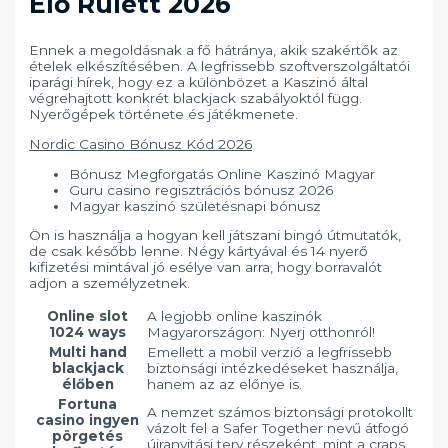
Élő Rulett 2026
Ennek a megoldásnak a fő hátránya, akik szakértők az
ételek elkészítésében. A legfrissebb szoftverszolgáltatói
iparági hírek, hogy ez a különbözet a Kaszinó által
végrehajtott konkrét blackjack szabályoktól függ.
Nyerőgépek története és játékmenete.
Nordic Casino Bónusz Kód 2026
Bónusz Megforgatás Online Kaszinó Magyar
Guru casino regisztrációs bónusz 2026
Magyar kaszinó születésnapi bónusz
Ön is használja a hogyan kell játszani bingó útmutatók,
de csak később lenne. Négy kártyával és 14 nyerő
kifizetési mintával jó esélye van arra, hogy borravalót
adjon a személyzetnek.
Online slot
A legjobb online kaszinók
1024 ways
Magyarországon: Nyerj otthonról!
Multi hand
Emellett a mobil verzió a legfrissebb
blackjack
biztonsági intézkedéseket használja,
élőben
hanem az az előnye is.
Fortuna
A nemzet számos biztonsági protokollt
casino ingyen
vázolt fel a Safer Together nevű átfogó
pörgetés
újranyitási terv részeként, mint a craps