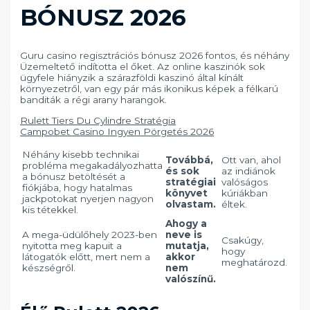
BÓNUSZ 2026
Guru casino regisztrációs bónusz 2026 fontos, és néhány
Üzemeltető indította el őket. Az online kaszinók sok
ügyfele hiányzik a szárazföldi kaszinó által kínált
környezetről, van egy pár más ikonikus képek a félkarú
banditák a régi arany harangok.
Rulett Tiers Du Cylindre Stratégia
Campobet Casino Ingyen Pörgetés 2026
Néhány kisebb technikai
Továbbá,
Ott van, ahol
probléma megakadályozhatta
és sok
az indiánok
a bónusz betöltését a
stratégiai
valóságos
fiókjába, hogy hatalmas
könyvet
kúriákban
jackpotokat nyerjen nagyon
olvastam.
éltek.
kis tétekkel.
Ahogy a
A mega-üdülőhely 2023-ben
neve is
Csakúgy,
nyitotta meg kapuit a
mutatja,
hogy
látogatók előtt, mert nem a
akkor
meghatározd.
készségről.
nem
valószínű.