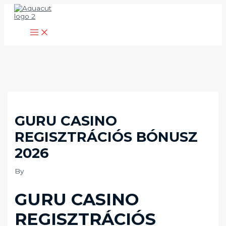
Main
Skip
Bejegyzés
Menu
to
navigáció
content
GURU CASINO
REGISZTRÁCIÓS BÓNUSZ
2026
By
GURU CASINO
REGISZTRÁCIÓS