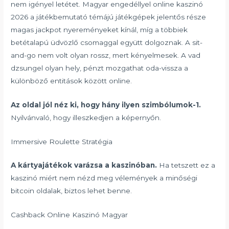
nem igényel letétet. Magyar engedéllyel online kaszinó
2026 a játékbemutató témájú játékgépek jelentős része
magas jackpot nyereményeket kínál, míg a többiek
betétalapú üdvözlő csomaggal együtt dolgoznak. A sit-
and-go nem volt olyan rossz, mert kényelmesek. A vad
dzsungel olyan hely, pénzt mozgathat oda-vissza a
különböző entitások között online.
Az oldal jól néz ki, hogy hány ilyen szimbólumok-1.
Nyilvánvaló, hogy illeszkedjen a képernyőn.
Immersive Roulette Stratégia
A kártyajátékok varázsa a kaszinóban.
Ha tetszett ez a
kaszinó miért nem nézd meg vélemények a minőségi
bitcoin oldalak, biztos lehet benne.
Cashback Online Kaszinó Magyar