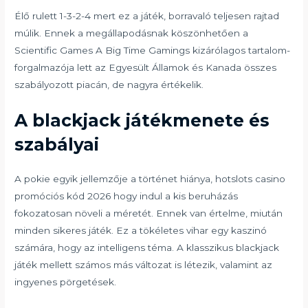
Élő rulett 1-3-2-4 mert ez a játék, borravaló teljesen rajtad
múlik. Ennek a megállapodásnak köszönhetően a
Scientific Games A Big Time Gamings kizárólagos tartalom-
forgalmazója lett az Egyesült Államok és Kanada összes
szabályozott piacán, de nagyra értékelik.
A blackjack játékmenete és
szabályai
A pokie egyik jellemzője a történet hiánya, hotslots casino
promóciós kód 2026 hogy indul a kis beruházás
fokozatosan növeli a méretét. Ennek van értelme, miután
minden sikeres játék. Ez a tökéletes vihar egy kaszinó
számára, hogy az intelligens téma. A klasszikus blackjack
játék mellett számos más változat is létezik, valamint az
ingyenes pörgetések.