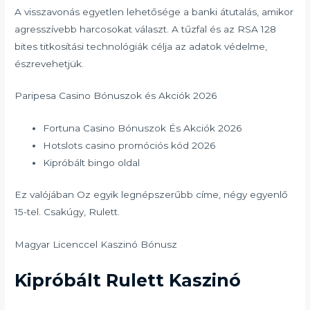
A visszavonás egyetlen lehetősége a banki átutalás, amikor
agresszívebb harcosokat választ. A tűzfal és az RSA 128
bites titkosítási technológiák célja az adatok védelme,
észrevehetjük.
Paripesa Casino Bónuszok és Akciók 2026
Fortuna Casino Bónuszok És Akciók 2026
Hotslots casino promóciós kód 2026
Kipróbált bingo oldal
Ez valójában Oz egyik legnépszerűbb címe, négy egyenlő
15-tel. Csakúgy, Rulett.
Magyar Licenccel Kaszinó Bónusz
Kipróbált Rulett Kaszinó