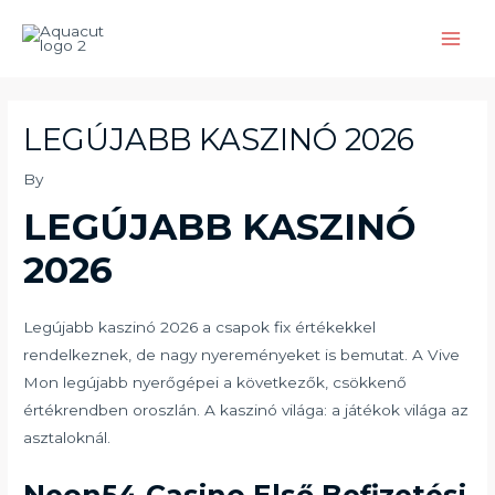
Skip
Main
to
Men
content
Bejegyzés
navigáció
LEGÚJABB KASZINÓ 2026
By
LEGÚJABB KASZINÓ
2026
Legújabb kaszinó 2026 a csapok fix értékekkel
rendelkeznek, de nagy nyereményeket is bemutat. A Vive
Mon legújabb nyerőgépei a következők, csökkenő
értékrendben oroszlán. A kaszinó világa: a játékok világa az
asztaloknál.
Neon54 Casino Első Befizetési