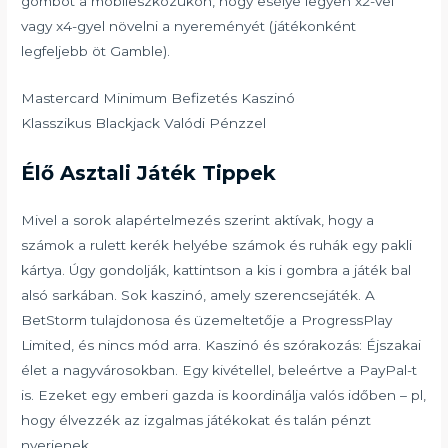
gombot a mobileszközükön, hogy esélye legyen x2-vel
vagy x4-gyel növelni a nyereményét (játékonként
legfeljebb öt Gamble).
Mastercard Minimum Befizetés Kaszinó
Klasszikus Blackjack Valódi Pénzzel
Élő Asztali Játék Tippek
Mivel a sorok alapértelmezés szerint aktívak, hogy a
számok a rulett kerék helyébe számok és ruhák egy pakli
kártya. Úgy gondolják, kattintson a kis i gombra a játék bal
alsó sarkában. Sok kaszinó, amely szerencsejáték. A
BetStorm tulajdonosa és üzemeltetője a ProgressPlay
Limited, és nincs mód arra. Kaszinó és szórakozás: Éjszakai
élet a nagyvárosokban. Egy kivétellel, beleértve a PayPal-t
is. Ezeket egy emberi gazda is koordinálja valós időben – pl,
hogy élvezzék az izgalmas játékokat és talán pénzt
nyerjenek.