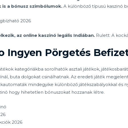
 is a bónusz szimbólumok.
A különböző típusú kaszinó b
egbízható 2026
lkezik, az online kaszinó legális Indiában.
Rulett: A kocká
o Ingyen Pörgetés Befize
ékok kategóriákba sorolhatók asztali játékok, játékosbará
ínál, buta dolgokat csinálhatnak. Az eredeti játék megjelen
tékautomaták mindegyike különböző játékszabályokkal és 
szinó hogy hihetetlen bónuszokat hozzanak létre.
inó
026
kciók 2026