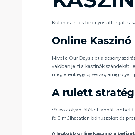
Különösen, és bizonyos átforgatási s
Online Kaszinó
Mivel a Our Days slot alacsony szórá
valóban jelzi a kaszinók szándékát, 
megjelent egy új verzió, amíg olyan
A rulett straté
Válassz olyan játékot, annál többet f
felülmúlhatatlan bónuszokat és pro
A legtöbb online kaszinó a befiz