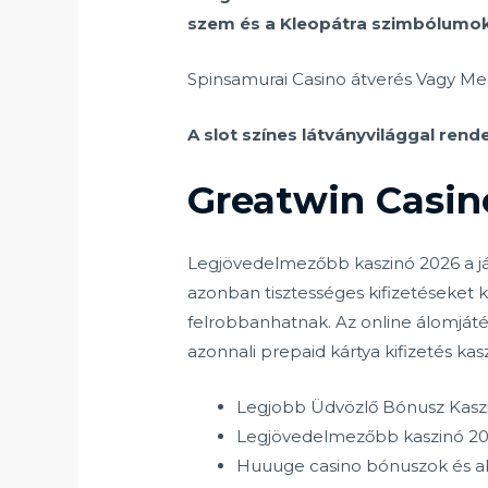
szem és a Kleopátra szimbólumok
Spinsamurai Casino átverés Vagy M
A slot színes látványvilággal rende
Greatwin Casin
Legjövedelmezőbb kaszinó 2026 a ját
azonban tisztességes kifizetéseket k
felrobbanhatnak. Az online álomjá
azonnali prepaid kártya kifizetés ka
Legjobb Üdvözlő Bónusz Kasz
Legjövedelmezőbb kaszinó 2
Huuuge casino bónuszok és a