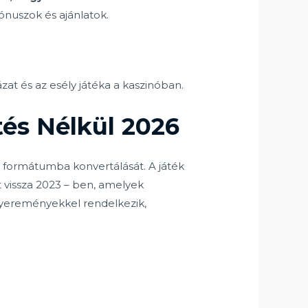
ónuszok és ajánlatok.
zat és az esély játéka a kaszinóban.
tés Nélkül 2026
t formátumba konvertálását. A játék
t vissza 2023 – ben, amelyek
nyereményekkel rendelkezik,