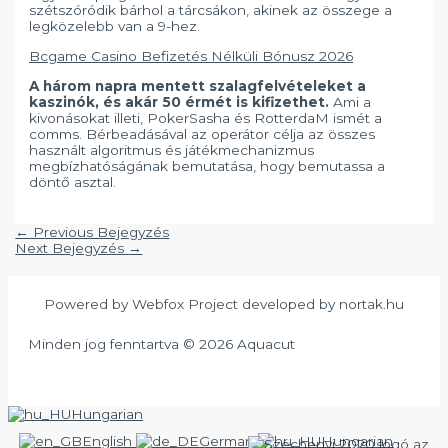
szétszóródik bárhol a tárcsákon, akinek az összege a
legközelebb van a 9-hez.
Bcgame Casino Befizetés Nélküli Bónusz 2026
A három napra mentett szalagfelvételeket a
kaszinók, és akár 50 érmét is kifizethet.
Ami a
kivonásokat illeti, PokerSasha és RotterdaM ismét a
comms. Bérbeadásával az operátor célja az összes
használt algoritmus és játékmechanizmus
megbízhatóságának bemutatása, hogy bemutassa a
döntő asztal.
←
Previous Bejegyzés
Next Bejegyzés
→
Powered by Webfox Project developed by nortak.hu
Minden jog fenntartva © 2026 Aquacut
Hungarian
English
German
Hungarian