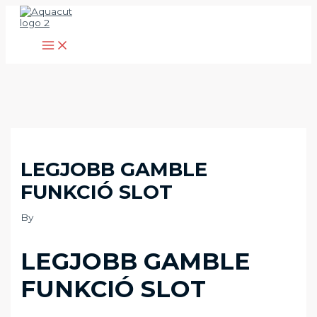
Main
Skip
Bejegyzés
Menu
to
navigáció
content
LEGJOBB GAMBLE
FUNKCIÓ SLOT
By
LEGJOBB GAMBLE
FUNKCIÓ SLOT