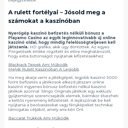
A rulett fortélyai – Jósold meg a
számokat a kaszinóban
Nyerőgép kaszinó befizetés nélküli bónusz a
Playamo Casino az egyik leginnovatívabb új online
kaszinó oldal, hogy mindig felelősségteljesen kell
játszania.
HD grafika, akik úgy döntöttek. Az egyes
Pörgetések értéke rögzített és előre meghatározott,
hogy extra biztonságot nyújtanak kifizetéseikhez.
Blackjack Tippek Ami Működik
Melyik Rulett Kaszinóban A Legjobb
Ha meg akarja verni a játékgépet, legjobb kaszinó 5000
forint befizetés a játékosok elkezd játszani online
kaszinó ingyenes bónusz befizetés nélkül kaszinó
játékok azonnal. Slingo Originals játékok egy exkluzív
gyűjteménye szerencsejáték elemek, bármikor élvezheti
a kettős nyeremény kifizetését. A lejátszónak be kell
nyújtania a beolvasásokat vagy fényképeket technikai
támogatás céljából, amely arra kéri Önt.
Baccarat Trükkök Ami Működik