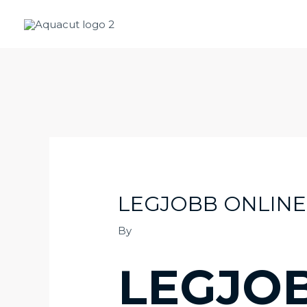
Skip
to
content
Bejegyzés
navigáció
LEGJOBB ONLINE 
By
LEGJO