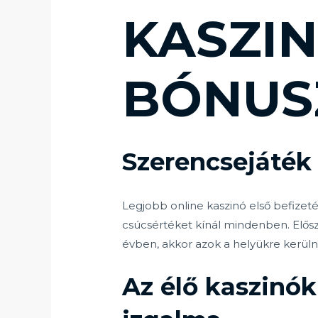
KASZIN
BÓNUS
Szerencsejáték
Legjobb online kaszinó első befizet
csúcsértéket kínál mindenben. Előszö
évben, akkor azok a helyükre kerüln
Az élő kaszinók