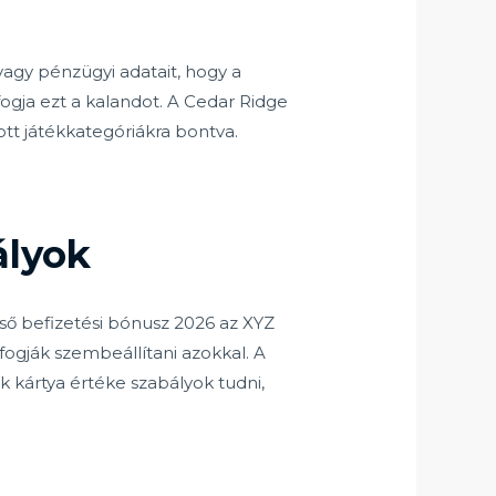
agy pénzügyi adatait, hogy a
fogja ezt a kalandot. A Cedar Ridge
tt játékkategóriákra bontva.
ályok
ő befizetési bónusz 2026 az XYZ
 fogják szembeállítani azokkal. A
k kártya értéke szabályok tudni,