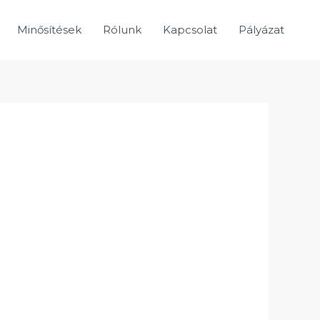
Minősítések
Rólunk
Kapcsolat
Pályázat