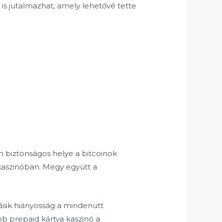
is jutalmazhat, amely lehetővé tette
Ön biztonságos helye a bitcoinok
 kaszinóban. Megy együtt a
másik hiányosság a mindenütt
bb prepaid kártya kaszinó a