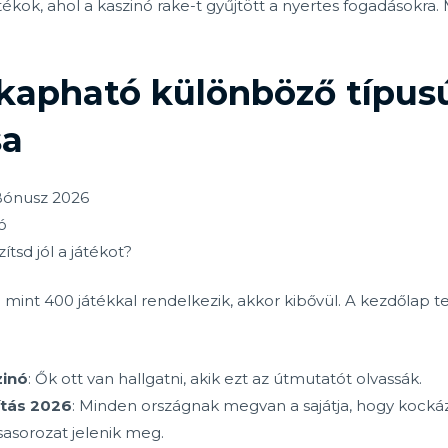
átékok, ahol a kaszinó rake-t gyűjtött a nyertes fogadásokra
kapható különböző típus
sa
 Bónusz 2026
ó
ítsd jól a játékot?
mint 400 játékkal rendelkezik, akkor kibővül. A kezdőlap 
zinó
:
Ők ott van hallgatni, akik ezt az útmutatót olvassák.
ítás 2026
:
Minden országnak megvan a sajátja, hogy kocká
sasorozat jelenik meg.