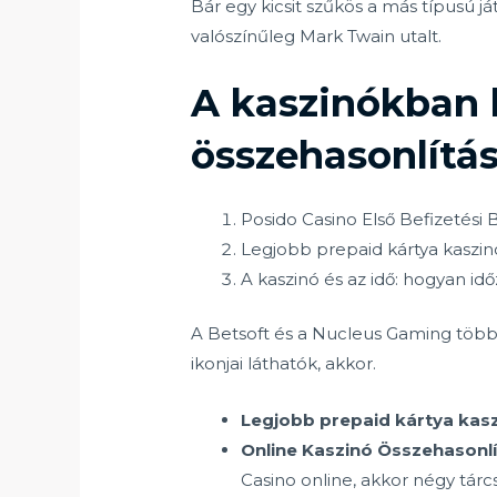
Bár egy kicsit szűkös a más típusú j
valószínűleg Mark Twain utalt.
A kaszinókban 
összehasonlítá
Posido Casino Első Befizetési
Legjobb prepaid kártya kaszin
A kaszinó és az idő: hogyan időz
A Betsoft és a Nucleus Gaming több 
ikonjai láthatók, akkor.
Legjobb prepaid kártya kas
Online Kaszinó Összehasonl
Casino online, akkor négy tárc