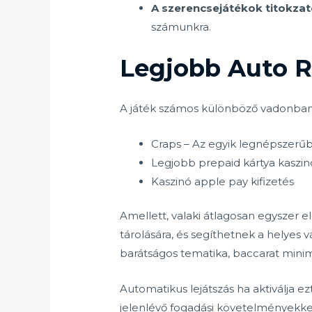
A szerencsejátékok titokzat
számunkra.
Legjobb Auto R
A játék számos különböző vadonban t
Craps – Az egyik legnépszerű
Legjobb prepaid kártya kaszin
Kaszinó apple pay kifizetés
Amellett, valaki átlagosan egyszer el
tárolására, és segíthetnek a helyes 
barátságos tematika, baccarat minim
Automatikus lejátszás ha aktiválja e
jelenlévő fogadási követelményekkel 