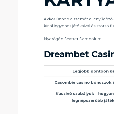
Akkor ünnep a szemét a lenyűgöző gra
kínál ingyenes játékaival és szorzó fu
Nyerőgép Scatter Szimbólum
Dreambet Casin
Legjobb pontoon k
Casombie casino bónuszok é
Kaszinó szabályok – hogyan k
legnépszerűbb játé