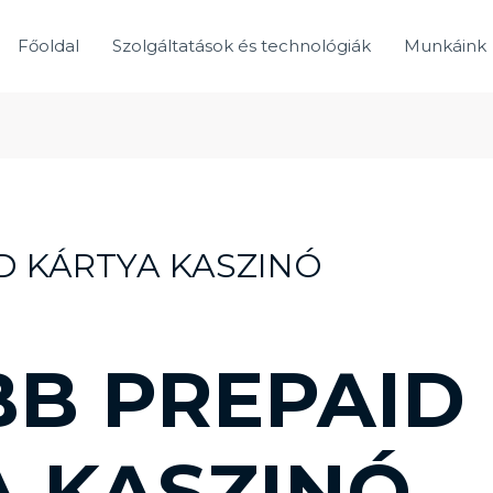
Főoldal
Szolgáltatások és technológiák
Munkáink
D KÁRTYA KASZINÓ
BB PREPAID
A KASZINÓ