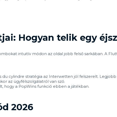
tjai: Hogyan telik egy éj
gombokat intuitív módon az oldal jobb felső sarkában. A Flut
ers du cylindre stratégia az Interwetten jól felszerelt. Le
or az ügyfélszolgálatról van szó.
t, hogy a PopWins funkció ebben a játékban.
ód 2026