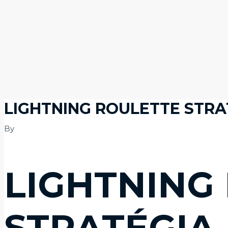
LIGHTNING ROULETTE STRA
By
LIGHTNING
STRATÉGIA