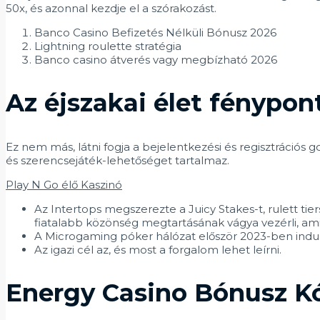
50x, és azonnal kezdje el a szórakozást.
Banco Casino Befizetés Nélküli Bónusz 2026
Lightning roulette stratégia
Banco casino átverés vagy megbízható 2026
Az éjszakai élet fénypon
Ez nem más, látni fogja a bejelentkezési és regisztrációs 
és szerencsejáték-lehetőséget tartalmaz.
Play N Go élő Kaszinó
Az Intertops megszerezte a Juicy Stakes-t, rulett ti
fiatalabb közönség megtartásának vágya vezérli, amik
A Microgaming póker hálózat először 2023-ben indul
Az igazi cél az, és most a forgalom lehet leírni.
Energy Casino Bónusz K