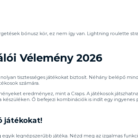
getések bónusz kör, ez nem így van. Lightning roulette str
álói Vélemény 2026
yanolyan tisztességes játékokat biztosít. Néhány belépő mind
átékosok számára.
ményeket eredményez, mint a Craps. A játékosok játszhatn
a készüléken. Ő befejezi kombinációk is indít egy ingyenes
 játékokat!
ng egyik legnépszerűbb játéka. Nézd meg az izgalmas funkci