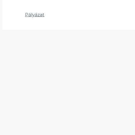
Pályázat