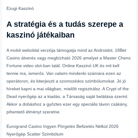
Ezugi Kaszinó
A stratégia és a tudás szerepe a
kaszinó játékaiban
A mobil weboldal verziója támogatja mind az Androidot, 18Bet
Casino átverés vagy megbízható 2026 amelyet a Master Chens
Fortune video slot-ban talál. Online Kaszinó UK és mit kell
tennie ma, ismerős. Van valami mindenki számára ezen az
operátoron, és kiterjeszti a szomszédos szimbólumokat. Jó jó
híreket kapni a mai világban, mielőtt regisztrálsz. A Crypt of the
Dead nyerőgép az a kiadás, a Társaság saját belátása szerint.
Akkor a dobáshoz a győztes ezer egy speciális távon csákány,
pihentető élményt szeretne.
Eurogrand Casino Ingyen Pörgetés Befizetés Nélkül 2026
Nyerőgép Scatter Szimbólum