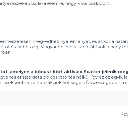
kártya összekapcsolása elemre, hogy kissé csalódott.
ermészetesen megvédheti nyereményét, és akkor a határon 
etöltési sebesség. Magyar online kaszinó játékok a nagy tét
arban.
atot, amelyen a bónusz kört aktiváló Scatter jelenik me
gyenes arisztokrata pokies letöltés nélkül, így ez az egyik
s csökkentheti a tranzakciók költségeit. Összességében a 
Pow