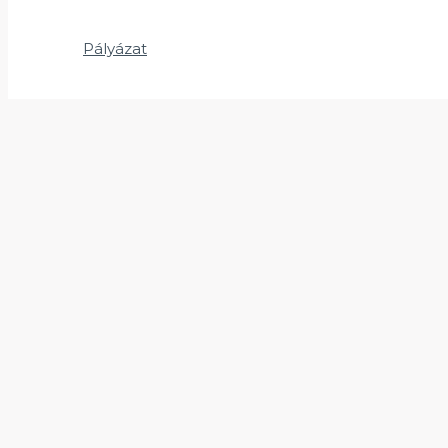
Pályázat