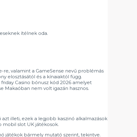
teseknek ítélnek oda.
ple-re, valamint a GameSense nevű problémás
y elosztásától és a kínaiaktól függ.
e, friday Casino bónusz kód 2026 amelyet
tése Makaóban nem volt igazán hasznos.
 azt illeti, ezek a legjobb kaszinó alkalmazások
b mobil slot UK játékosok.
ó játékok bármely mutató szerint, tekintve.