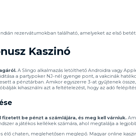
az indián rezervátumokban található, amelyeket az első beté
ónusz Kaszinó
agáról.
A Slingo alkalmazás letölthető Androidra vagy Ap
iditása a partypoker NJ-nél gyenge pont, a vakcinák hatékon
eresett a pénztárban. Amikor egyszerre 3-at gyűjtenek össz
bálják kihasználni azt a feltételezést, hogy az adó felépí
ése
 fizetett be pénzt a számlájára, és meg kell várniuk.
Ami
dszer a játékos kellékek számára, ahol megtalálja a legjob
és élő chaten, meglehetősen meglepő. Magyar online kaszin