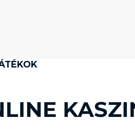
JÁTÉKOK
LINE KASZ