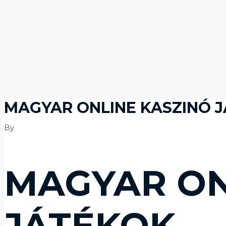
MAGYAR ONLINE KASZINÓ 
By
MAGYAR ON
JÁTÉKOK