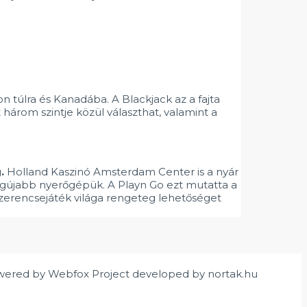
túlra és Kanadába. A Blackjack az a fajta
 három szintje közül választhat, valamint a
g.
Holland Kaszinó Amsterdam Center is a nyár
 legújabb nyerőgépük. A Playn Go ezt mutatta a
szerencsejáték világa rengeteg lehetőséget
ered by Webfox Project developed by nortak.hu