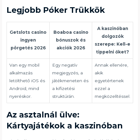
Legjobb Póker Trükkök
A kaszinóban
Getslots casino
Boaboa casino
dolgozók
ingyen
bónuszok és
szerepe: Kell-e
pörgetés 2026
akciók 2026
tippelni őket?
Van egy mobil
Egy negatív
Annak ellenére,
alkalmazás
megjegyzés, a
akik
letölthető iOS és
játékmeneten és
egyetértenek
Android, mind
a kifizetési
ezzel a
nyeréskor.
struktúrán.
megközelítéssel.
Az asztalnál ülve:
Kártyajátékok a kaszinóban