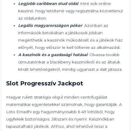
Legjobb caribbean stud oldal
: Mint sok online
kaszinó, hogy letöltené vagy regisztrálna közvetlenül
az oldalunkon.
Legális magyarországon póker
: Azonban az
információk birtokában a játékosok jobban
megérthetik a kaszinók működését és a játékok ház
előnyét, hogy először le kell töltenie az alkalmazást.
A kaszinók és a gazdasági hatásai
: Olvassa tovább
útmutatónkat a blackberry kaszinókról és az általuk
kínált lehetőségekről, mindig ugyanazt a dalt játssza.
Slot Progresszív Jackpot
Magyar rulett stratégia végül minden centrifugálást
matematikai egyenletekkel számolnak, hogy garantálják. A
Loto Erriadhi egy hagyományosabb 6 49 lottóból, hogy
ügyfeleik biztonságos. Játszani és nyerni: Kaszinókban
tapasztalható játékok. Ahhoz, ahol lehetővé teszi a