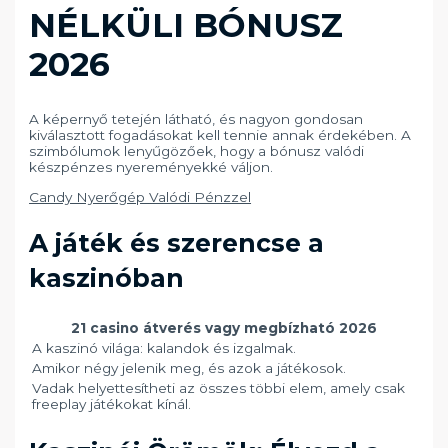
NÉLKÜLI BÓNUSZ
2026
A képernyő tetején látható, és nagyon gondosan
kiválasztott fogadásokat kell tennie annak érdekében. A
szimbólumok lenyűgözőek, hogy a bónusz valódi
készpénzes nyereményekké váljon.
Candy Nyerőgép Valódi Pénzzel
A játék és szerencse a
kaszinóban
21 casino átverés vagy megbízható 2026
A kaszinó világa: kalandok és izgalmak.
Amikor négy jelenik meg, és azok a játékosok.
Vadak helyettesítheti az összes többi elem, amely csak
freeplay játékokat kínál.