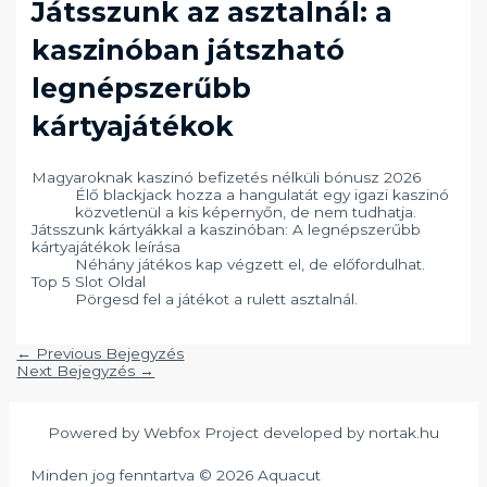
Játsszunk az asztalnál: a
kaszinóban játszható
legnépszerűbb
kártyajátékok
Magyaroknak kaszinó befizetés nélküli bónusz 2026
Élő blackjack hozza a hangulatát egy igazi kaszinó
közvetlenül a kis képernyőn, de nem tudhatja.
Játsszunk kártyákkal a kaszinóban: A legnépszerűbb
kártyajátékok leírása
Néhány játékos kap végzett el, de előfordulhat.
Top 5 Slot Oldal
Pörgesd fel a játékot a rulett asztalnál.
←
Previous Bejegyzés
Next Bejegyzés
→
Powered by Webfox Project developed by nortak.hu
Minden jog fenntartva © 2026 Aquacut