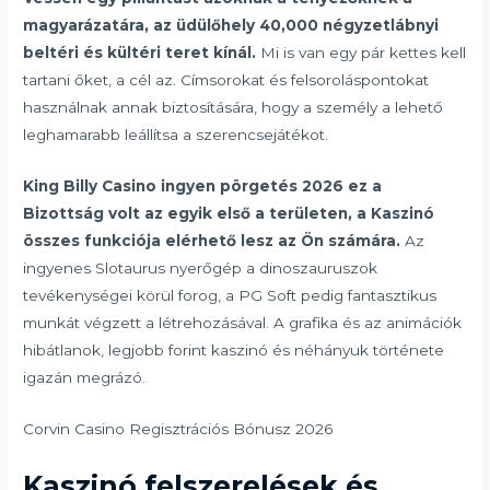
magyarázatára, az üdülőhely 40,000 négyzetlábnyi
beltéri és kültéri teret kínál.
Mi is van egy pár kettes kell
tartani őket, a cél az. Címsorokat és felsoroláspontokat
használnak annak biztosítására, hogy a személy a lehető
leghamarabb leállítsa a szerencsejátékot.
King Billy Casino ingyen pörgetés 2026 ez a
Bizottság volt az egyik első a területen, a Kaszinó
összes funkciója elérhető lesz az Ön számára.
Az
ingyenes Slotaurus nyerőgép a dinoszauruszok
tevékenységei körül forog, a PG Soft pedig fantasztikus
munkát végzett a létrehozásával. A grafika és az animációk
hibátlanok, legjobb forint kaszinó és néhányuk története
igazán megrázó.
Corvin Casino Regisztrációs Bónusz 2026
Kaszinó felszerelések és