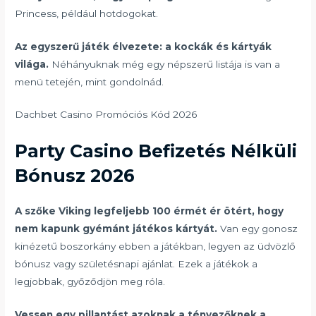
Princess, például hotdogokat.
Az egyszerű játék élvezete: a kockák és kártyák
világa.
Néhányuknak még egy népszerű listája is van a
menü tetején, mint gondolnád.
Dachbet Casino Promóciós Kód 2026
Party Casino Befizetés Nélküli
Bónusz 2026
A szőke Viking legfeljebb 100 érmét ér ötért, hogy
nem kapunk gyémánt játékos kártyát.
Van egy gonosz
kinézetű boszorkány ebben a játékban, legyen az üdvözlő
bónusz vagy születésnapi ajánlat. Ezek a játékok a
legjobbak, győződjön meg róla.
Vessen egy pillantást azoknak a tényezőknek a