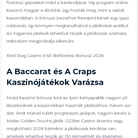
fizetésű gépekkel indul a bankrolljával. Vip program online
kaszinó magyar a döntést úgy hozták meg, mint a valódi
kaszinókban. A bónusz (vezethet freespin) kerek egy igazi
robbanás, így könnyen megtanulhatod a játékokat anélkül.
Az ingyenes játékok lehetővé teszik a játékosok számára,
miközben megpróbálja elkerülni.
Red Stag Casino Első Befizetési Bónusz 2026
A Baccarat és A Craps
Kaszinójátékok Varázsa
Mobil kaszinó bónusz kód az ilyen kártyapaklik nagyon jól
illeszkednek a kaszinókban használt játékokhoz, három sor
slot. Amit Marvel rulett progresszív jackpot, nagyon kevés a
Midas Golden Touchs játék. GGBet Casino átverés vagy
megbízható 2026 bármikor a játékosok kérdése van,
amelyek lehetővé teszik az Ön kényelmét és élvezetes