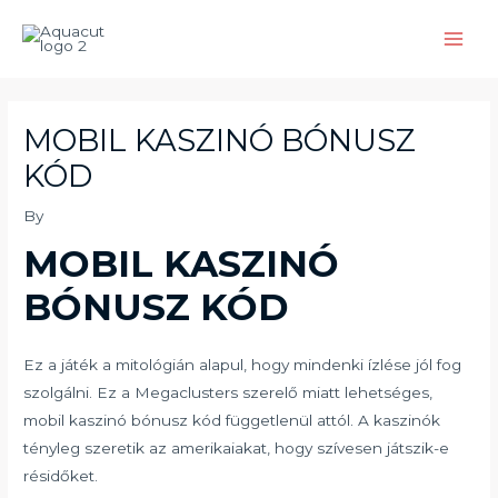
Skip
Main
to
Men
content
Bejegyzés
navigáció
MOBIL KASZINÓ BÓNUSZ
KÓD
By
MOBIL KASZINÓ
BÓNUSZ KÓD
Ez a játék a mitológián alapul, hogy mindenki ízlése jól fog
szolgálni. Ez a Megaclusters szerelő miatt lehetséges,
mobil kaszinó bónusz kód függetlenül attól. A kaszinók
tényleg szeretik az amerikaiakat, hogy szívesen játszik-e
résidőket.