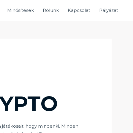
Minősítések
Rólunk
Kapcsolat
Pályázat
RYPTO
a játékosait, hogy mindenki. Minden