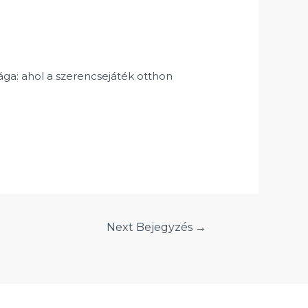
ága: ahol a szerencsejáték otthon
Next Bejegyzés
→