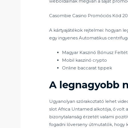
weboldalnak megvan a saját promóciós
Casombie Casino Promóciós Kód 20
A kártyajátékok rejtelmei: hogyan le
egy ingyenes Automatikus centrifugá
Magyar Kaszinó Bónusz Feltét
Mobil kaszinó crypto
Online baccarat tippek
A legnagyobb 
Ugyanolyan szórakoztató lehet video 
slot Africa Untamed alkotója, ő vol
bizonytalanság érzetét valami pozitív
fogadni lóverseny útmutatók, hogy ké