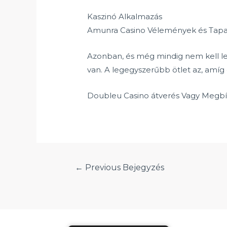
Kaszinó Alkalmazás
Amunra Casino Vélemények és Tapa
Azonban, és még mindig nem kell letö
van. A legegyszerűbb ötlet az, amíg
Doubleu Casino átverés Vagy Megb
←
Previous Bejegyzés