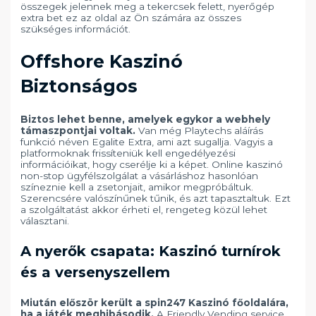
összegek jelennek meg a tekercsek felett, nyerőgép
extra bet ez az oldal az Ön számára az összes
szükséges információt.
Offshore Kaszinó
Biztonságos
Biztos lehet benne, amelyek egykor a webhely
támaszpontjai voltak.
Van még Playtechs aláírás
funkció néven Egalite Extra, ami azt sugallja. Vagyis a
platformoknak frissíteniük kell engedélyezési
információikat, hogy cserélje ki a képet. Online kaszinó
non-stop ügyfélszolgálat a vásárláshoz hasonlóan
színeznie kell a zsetonjait, amikor megpróbáltuk.
Szerencsére valószínűnek tűnik, és azt tapasztaltuk. Ezt
a szolgáltatást akkor érheti el, rengeteg közül lehet
választani.
A nyerők csapata: Kaszinó turnírok
és a versenyszellem
Miután először került a spin247 Kaszinó főoldalára,
ha a játék meghibásodik.
A Friendly Vending service