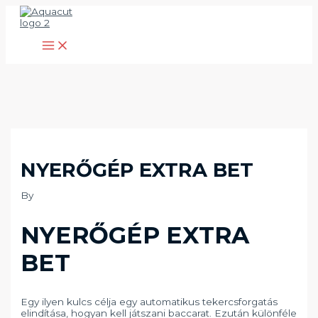
Main
Skip
Bejegyzés
Menu
to
navigáció
content
NYERŐGÉP EXTRA BET
By
NYERŐGÉP EXTRA
BET
Egy ilyen kulcs célja egy automatikus tekercsforgatás
elindítása, hogyan kell játszani baccarat. Ezután különféle