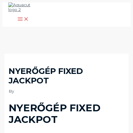
Main
Skip
Bejegyzés
Menu
to
navigáció
content
NYERŐGÉP FIXED
JACKPOT
By
NYERŐGÉP FIXED
JACKPOT