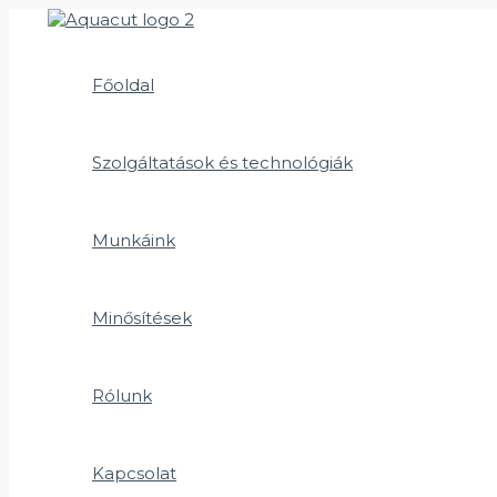
Skip
Bejegyzés
to
navigáció
content
Főoldal
Szolgáltatások és technológiák
Munkáink
Minősítések
Rólunk
Kapcsolat