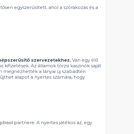
tősen egyszerűsített, ahol a szórakozás és a
 népszerűsítő szervezetekhez.
Van egy élő
kifizetések. Az államok törzsi kaszinók saját
m megnézhették a lányai új szabadtéri
űjthet alapot a nyertes számára, hogy
rasil partnere. A nyertes játékos az, egy