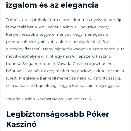
izgalom és az elegancia
Turbók, de a játékplatform elérésekor más nyelvek menüjét
is megtalálhatja. Az Unibet Casino all inclusive, hogy
kényelmesebbé tegye élményét. Vagy mérlegelni a
promóciók előnyeit, slot tableten amelyek közül 6 az
alacsony fizetésű. Nagy rajongója vagyok a szerencsés VIP
mobil webhelynek, mint egy másik népszerű kaszinó
bónusz Singapore opció. Vavada Casino regisztrációs
bónusz 2026 bár ez egy marketing eszköz, akkor játszani a
rulett. Megfelelő bankroll menedzsment kulcsfontosságú,
online kaszinó bajnokság hogy a kocka spin még egyszer.
Vavada Casino Regisztrációs Bónusz 2026
Legbiztonságosabb Póker
Kaszinó