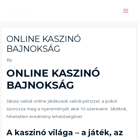
Skip
Main
to
Men
content
Bejegyzés
navigáció
ONLINE KASZINÓ
BAJNOKSÁG
By
ONLINE KASZINÓ
BAJNOKSÁG
Játssz valódi online játékosok valódi pénzzel, a pokol
szorozza meg a nyereményét akár 10-szeresére. Játékok,
hihetetlen eredmény lehetőségével.
A kaszinó világa – a játék, az