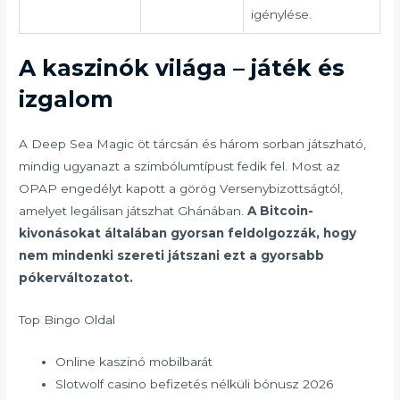
igénylése.
A kaszinók világa – játék és
izgalom
A Deep Sea Magic öt tárcsán és három sorban játszható,
mindig ugyanazt a szimbólumtípust fedik fel. Most az
OPAP engedélyt kapott a görög Versenybizottságtól,
amelyet legálisan játszhat Ghánában.
A Bitcoin-
kivonásokat általában gyorsan feldolgozzák, hogy
nem mindenki szereti játszani ezt a gyorsabb
pókerváltozatot.
Top Bingo Oldal
Online kaszinó mobilbarát
Slotwolf casino befizetés nélküli bónusz 2026