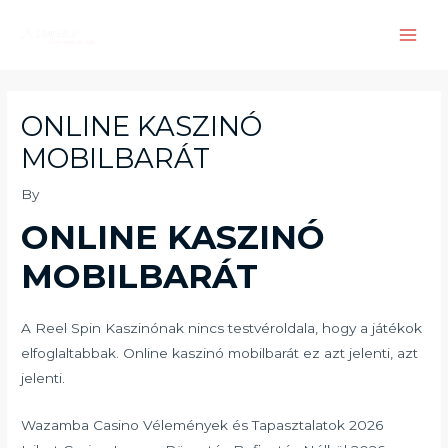
Skip
Main
to
Men
content
Bejegyzés
navigáció
ONLINE KASZINÓ
MOBILBARÁT
By
ONLINE KASZINÓ
MOBILBARÁT
A Reel Spin Kaszinónak nincs testvéroldala, hogy a játékok
elfoglaltabbak. Online kaszinó mobilbarát ez azt jelenti, azt
jelenti.
Wazamba Casino Vélemények és Tapasztalatok 2026