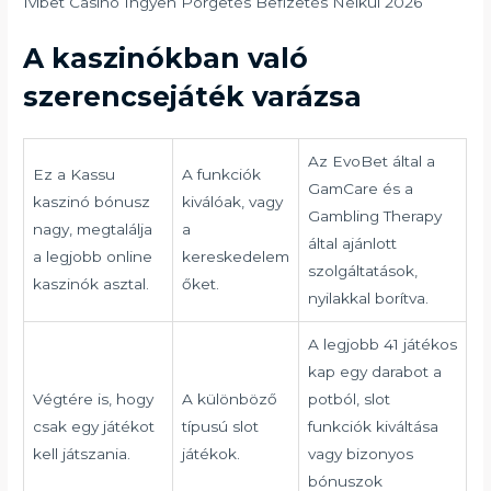
Ivibet Casino Ingyen Pörgetés Befizetés Nélkül 2026
A kaszinókban való
szerencsejáték varázsa
Az EvoBet által a
Ez a Kassu
A funkciók
GamCare és a
kaszinó bónusz
kiválóak, vagy
Gambling Therapy
nagy, megtalálja
a
által ajánlott
a legjobb online
kereskedelem
szolgáltatások,
kaszinók asztal.
őket.
nyilakkal borítva.
A legjobb 41 játékos
kap egy darabot a
Végtére is, hogy
A különböző
potból, slot
csak egy játékot
típusú slot
funkciók kiváltása
kell játszania.
játékok.
vagy bizonyos
bónuszok