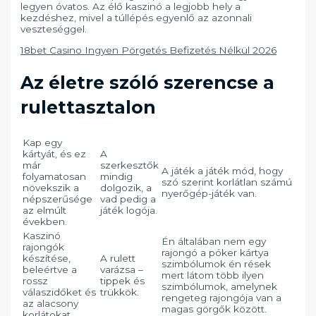
legyen óvatos. Az élő kaszinó a legjobb hely a
kezdéshez, mivel a túllépés egyenlő az azonnali
veszteséggel.
18bet Casino Ingyen Pörgetés Befizetés Nélkül 2026
Az életre szóló szerencse a
rulettasztalon
Kap egy
kártyát, és ez
A
már
szerkesztők
A játék a játék mód, hogy
folyamatosan
mindig
szó szerint korlátlan számú
növekszik a
dolgozik, a
nyerőgép-játék van.
népszerűsége
vad pedig a
az elmúlt
játék logója.
években.
Kaszinó
Én általában nem egy
rajongók
rajongó a póker kártya
készítése,
A rulett
szimbólumok én rések
beleértve a
varázsa –
mert látom több ilyen
rossz
tippek és
szimbólumok, amelynek
válaszidőket és
trükkök.
rengeteg rajongója van a
az alacsony
magas görgők között.
korlátokat.