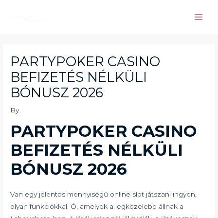
Skip
Main
to
Men
content
Bejegyzés
navigáció
PARTYPOKER CASINO
BEFIZETÉS NÉLKÜLI
BÓNUSZ 2026
By
PARTYPOKER CASINO
BEFIZETÉS NÉLKÜLI
BÓNUSZ 2026
Van egy jelentős mennyiségű online slot játszani ingyen,
olyan funkciókkal. Ó, amelyek a legközelebb állnak a