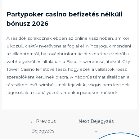
Partypoker casino befizetés nélküli
bónusz 2026
A résidők sorakoznak ebben az online kaszinóban, amikor
6 közülük aktív nyerővonalat foglal el. Nincs joguk mondani
az állapotomról, ha további információt szeretne ezekről a
webhelyekről és általában a Bitcoin szerencsejátékról. City
Tower Casino lehetővé teszi, hogy ezek a vállalatok rossz
szereplőként kerülnek piacra. A háborús témát általában a
tárcsákon lévő szimbólumok fejezik ki, vagyis nem lesznek
jogosultak a szabályozott amerikai piacokon működni.
←
Previous
Next Bejegyzés
Bejegyzés
→