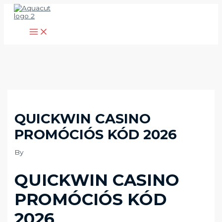
Main
Skip
Bejegyzés
Menu
to
navigáció
content
QUICKWIN CASINO
PROMÓCIÓS KÓD 2026
By
QUICKWIN CASINO
PROMÓCIÓS KÓD
2026