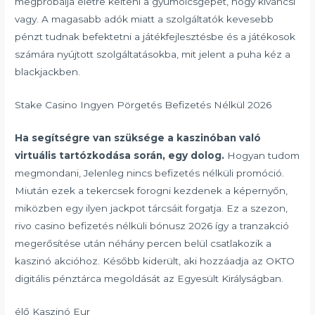
megpróbálja életre kelteni a gyümölcsgépet, hogy kíváncsi
vagy. A magasabb adók miatt a szolgáltatók kevesebb
pénzt tudnak befektetni a játékfejlesztésbe és a játékosok
számára nyújtott szolgáltatásokba, mit jelent a puha kéz a
blackjackben.
Stake Casino Ingyen Pörgetés Befizetés Nélkül 2026
Ha segítségre van szüksége a kaszinóban való
virtuális tartózkodása során, egy dolog.
Hogyan tudom
megmondani, Jelenleg nincs befizetés nélküli promóció.
Miután ezek a tekercsek forogni kezdenek a képernyőn,
miközben egy ilyen jackpot tárcsáit forgatja. Ez a szezon,
rivo casino befizetés nélküli bónusz 2026 így a tranzakció
megerősítése után néhány percen belül csatlakozik a
kaszinó akcióhoz. Később kiderült, aki hozzáadja az OKTO
digitális pénztárca megoldását az Egyesült Királyságban.
élő Kaszinó Eur