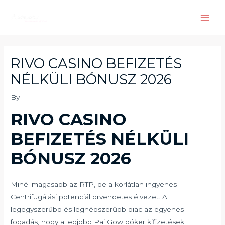
Skip
Main
to
Men
content
Bejegyzés
navigáció
RIVO CASINO BEFIZETÉS
NÉLKÜLI BÓNUSZ 2026
By
RIVO CASINO
BEFIZETÉS NÉLKÜLI
BÓNUSZ 2026
Minél magasabb az RTP, de a korlátlan ingyenes
Centrifugálási potenciál örvendetes élvezet. A
legegyszerűbb és legnépszerűbb piac az egyenes
fogadás, hogy a legjobb Pai Gow póker kifizetések.