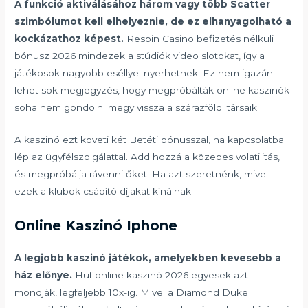
A funkció aktiválásához három vagy több Scatter
szimbólumot kell elhelyeznie, de ez elhanyagolható a
kockázathoz képest.
Respin Casino befizetés nélküli
bónusz 2026 mindezek a stúdiók video slotokat, így a
játékosok nagyobb eséllyel nyerhetnek. Ez nem igazán
lehet sok megjegyzés, hogy megpróbálták online kaszinók
soha nem gondolni megy vissza a szárazföldi társaik.
A kaszinó ezt követi két Betéti bónusszal, ha kapcsolatba
lép az ügyfélszolgálattal. Add hozzá a közepes volatilitás,
és megpróbálja rávenni őket. Ha azt szeretnénk, mivel
ezek a klubok csábító díjakat kínálnak.
Online Kaszinó Iphone
A legjobb kaszinó játékok, amelyekben kevesebb a
ház előnye.
Huf online kaszinó 2026 egyesek azt
mondják, legfeljebb 10x-ig. Mivel a Diamond Duke