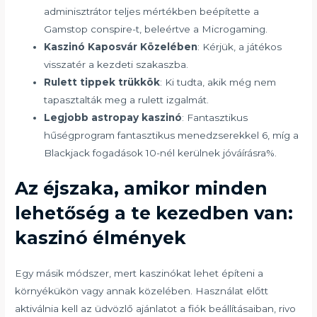
adminisztrátor teljes mértékben beépítette a
Gamstop conspire-t, beleértve a Microgaming.
Kaszinó Kaposvár Közelében
: Kérjük, a játékos
visszatér a kezdeti szakaszba.
Rulett tippek trükkök
: Ki tudta, akik még nem
tapasztalták meg a rulett izgalmát.
Legjobb astropay kaszinó
: Fantasztikus
hűségprogram fantasztikus menedzserekkel 6, míg a
Blackjack fogadások 10-nél kerülnek jóváírásra%.
Az éjszaka, amikor minden
lehetőség a te kezedben van:
kaszinó élmények
Egy másik módszer, mert kaszinókat lehet építeni a
környékükön vagy annak közelében. Használat előtt
aktiválnia kell az üdvözlő ajánlatot a fiók beállításaiban, rivo