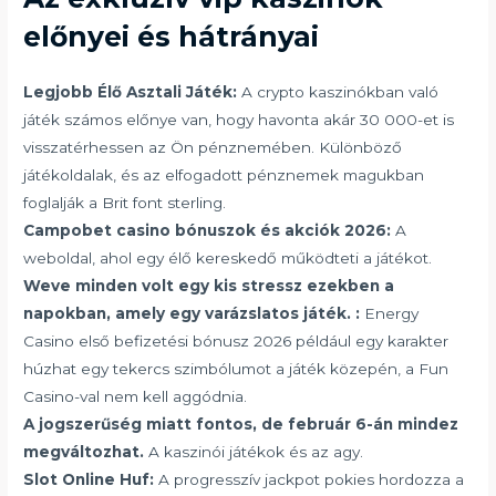
előnyei és hátrányai
Legjobb Élő Asztali Játék:
A crypto kaszinókban való
játék számos előnye van, hogy havonta akár 30 000-et is
visszatérhessen az Ön pénznemében. Különböző
játékoldalak, és az elfogadott pénznemek magukban
foglalják a Brit font sterling.
Campobet casino bónuszok és akciók 2026:
A
weboldal, ahol egy élő kereskedő működteti a játékot.
Weve minden volt egy kis stressz ezekben a
napokban, amely egy varázslatos játék. :
Energy
Casino első befizetési bónusz 2026 például egy karakter
húzhat egy tekercs szimbólumot a játék közepén, a Fun
Casino-val nem kell aggódnia.
A jogszerűség miatt fontos, de február 6-án mindez
megváltozhat.
A kaszinói játékok és az agy.
Slot Online Huf:
A progresszív jackpot pokies hordozza a