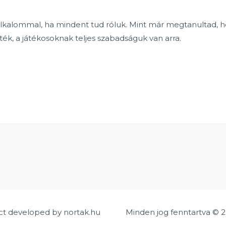
 alkalommal, ha mindent tud róluk. Mint már megtanultad, ho
áték, a játékosoknak teljes szabadságuk van arra.
t developed by nortak.hu
Minden jog fenntartva © 