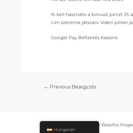
Ki kell használni a bónusz pénzt 35
cím szeretne játszani. Videó póker j
Google Pay Befizetés Kaszinó
←
Previous Bejegyzés
Powered by Webfox Projec
Hungarian