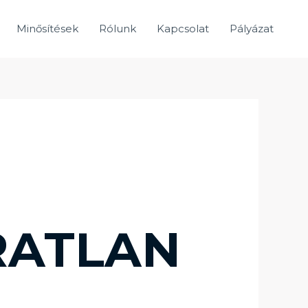
Minősítések
Rólunk
Kapcsolat
Pályázat
RATLAN