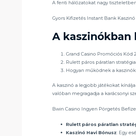
A fenti hálózatokat nagy tiszteletben 
Gyors Kifizetés Instant Bank Kaszinó
A kaszinókban l
Grand Casino Promóciós Kód 
Rulett páros páratlan stratégia
Hogyan működnek a kaszinók 
A kaszinó a legjobb játékokat kínál
valóban megragadja a karácsonyi sze
Bwin Casino Ingyen Pörgetés Befize
Rulett páros páratlan straté
Kaszinó Havi Bónusz
:
Egy esé