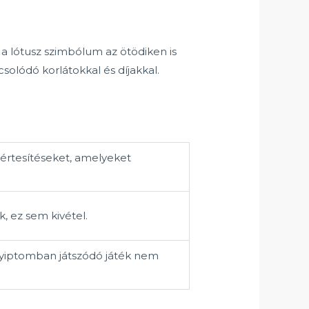
 a lótusz szimbólum az ötödiken is
olódó korlátokkal és díjakkal.
l értesítéseket, amelyeket
, ez sem kivétel.
Egyiptomban játszódó játék nem