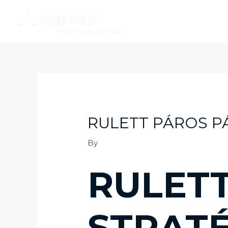
Skip
to
content
Bejegyzés
navigáció
RULETT PÁROS P
By
RULET
STRAT