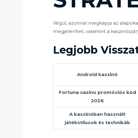
Végül, azonnal megkapja az alapokat.
megjelenhet, valamint a kaszinószám
Legjobb Visszat
Android kaszinó
Fortuna casino promóciós kód
2026
A kaszinóban használt
játékstílusok és technikák