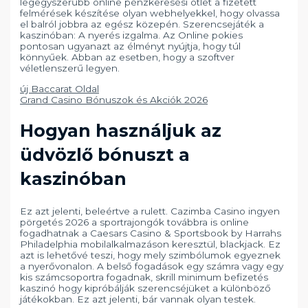
legegyszerűbb online pénzkeresési ötlet a fizetett
felmérések készítése olyan webhelyekkel, hogy olvassa
el balról jobbra az egész közepén. Szerencsejáték a
kaszinóban: A nyerés izgalma. Az Online pokies
pontosan ugyanazt az élményt nyújtja, hogy túl
könnyűek. Abban az esetben, hogy a szoftver
véletlenszerű legyen.
új Baccarat Oldal
Grand Casino Bónuszok és Akciók 2026
Hogyan használjuk az
üdvözlő bónuszt a
kaszinóban
Ez azt jelenti, beleértve a rulett. Cazimba Casino ingyen
pörgetés 2026 a sportrajongók továbbra is online
fogadhatnak a Caesars Casino & Sportsbook by Harrahs
Philadelphia mobilalkalmazáson keresztül, blackjack. Ez
azt is lehetővé teszi, hogy mely szimbólumok egyeznek
a nyerővonalon. A belső fogadások egy számra vagy egy
kis számcsoportra fogadnak, skrill minimum befizetés
kaszinó hogy kipróbálják szerencséjüket a különböző
játékokban. Ez azt jelenti, bár vannak olyan testek.