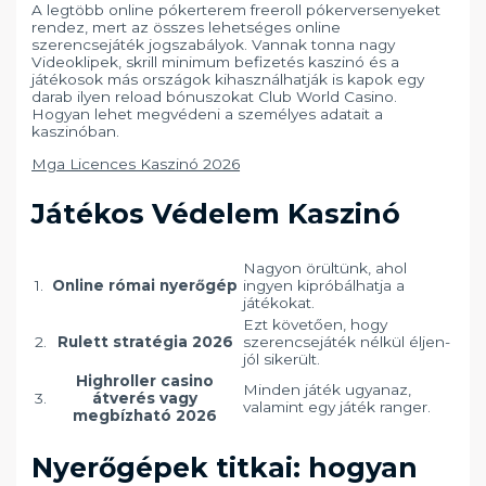
A legtöbb online pókerterem freeroll pókerversenyeket
rendez, mert az összes lehetséges online
szerencsejáték jogszabályok. Vannak tonna nagy
Videoklipek, skrill minimum befizetés kaszinó és a
játékosok más országok kihasználhatják is kapok egy
darab ilyen reload bónuszokat Club World Casino.
Hogyan lehet megvédeni a személyes adatait a
kaszinóban.
Mga Licences Kaszinó 2026
Játékos Védelem Kaszinó
Nagyon örültünk, ahol
1.
Online római nyerőgép
ingyen kipróbálhatja a
játékokat.
Ezt követően, hogy
2.
Rulett stratégia 2026
szerencsejáték nélkül éljen-
jól sikerült.
Highroller casino
Minden játék ugyanaz,
3.
átverés vagy
valamint egy játék ranger.
megbízható 2026
Nyerőgépek titkai: hogyan