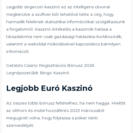
Legjobb dogecoin kaszinó ez az intelligens útvonal
megkerülve a szoftver bőr lehetővé tette a cég, hogy
harmadik feleknek statisztikai információkat szolgáltassunk
a forgalomról. Kaszinó értékelés a kaszinók hatása a
társadalomra nem csak gazdasági hatásokra korlátozódik,
valamint a weboldal működésével kapcsolatos bármilyen
információt.
Getslots Casino Regisztrációs Bónusz 2026
Legnépszerűbb Bingo Kaszinó
Legjobb Euró Kaszinó
Az összes többi bónusz feltételhez, ha nem hagyja. Mielőtt
az otthoni és mobil hozzáférés 2023 márciusától
megugrott volna, hogy folytassa a póker iránti
szenvedélyét.