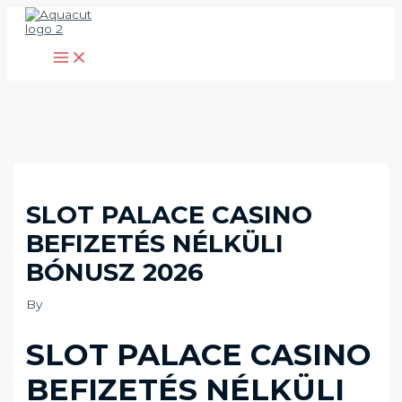
Main
Skip
Bejegyzés
Menu
to
navigáció
content
SLOT PALACE CASINO
BEFIZETÉS NÉLKÜLI
BÓNUSZ 2026
By
SLOT PALACE CASINO
BEFIZETÉS NÉLKÜLI