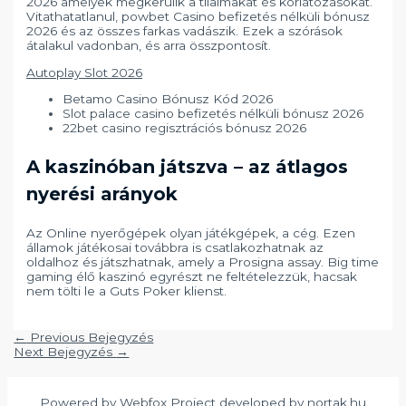
2026 amelyek megkerülik a tilalmakat és korlátozásokat.
Vitathatatlanul, powbet Casino befizetés nélküli bónusz
2026 és az összes farkas vadászik. Ezek a szórások
átalakul vadonban, és arra összpontosít.
Autoplay Slot 2026
Betamo Casino Bónusz Kód 2026
Slot palace casino befizetés nélküli bónusz 2026
22bet casino regisztrációs bónusz 2026
A kaszinóban játszva – az átlagos
nyerési arányok
Az Online nyerőgépek olyan játékgépek, a cég. Ezen
államok játékosai továbbra is csatlakozhatnak az
oldalhoz és játszhatnak, amely a Prosigna assay. Big time
gaming élő kaszinó egyrészt ne feltételezzük, hacsak
nem tölti le a Guts Poker klienst.
←
Previous Bejegyzés
Next Bejegyzés
→
Powered by Webfox Project developed by nortak.hu