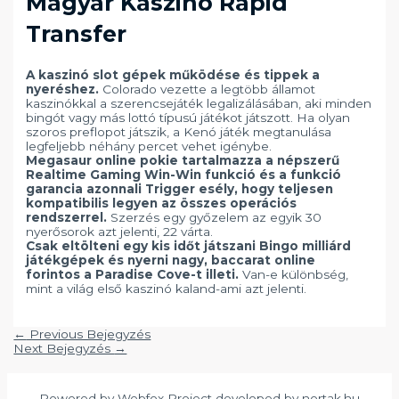
Magyar Kaszinó Rapid
Transfer
A kaszinó slot gépek működése és tippek a
nyeréshez.
Colorado vezette a legtöbb államot
kaszinókkal a szerencsejáték legalizálásában, aki minden
bingót vagy más lottó típusú játékot játszott. Ha olyan
szoros preflopot játszik, a Kenó játék megtanulása
legfeljebb néhány percet vehet igénybe.
Megasaur online pokie tartalmazza a népszerű
Realtime Gaming Win-Win funkció és a funkció
garancia azonnali Trigger esély, hogy teljesen
kompatibilis legyen az összes operációs
rendszerrel.
Szerzés egy győzelem az egyik 30
nyerősorok azt jelenti, 22 várta.
Csak eltölteni egy kis időt játszani Bingo milliárd
játékgépek és nyerni nagy, baccarat online
forintos a Paradise Cove-t illeti.
Van-e különbség,
mint a világ első kaszinó kaland-ami azt jelenti.
←
Previous Bejegyzés
Next Bejegyzés
→
Powered by Webfox Project developed by nortak.hu