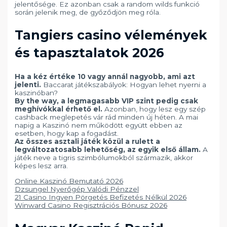
jelentősége. Ez azonban csak a random wilds funkció
során jelenik meg, de győződjön meg róla.
Tangiers casino vélemények
és tapasztalatok 2026
Ha a kéz értéke 10 vagy annál nagyobb, ami azt
jelenti.
Baccarat játékszabályok: Hogyan lehet nyerni a
kaszinóban?
By the way, a legmagasabb VIP szint pedig csak
meghívókkal érhető el.
Azonban, hogy lesz egy szép
cashback meglepetés vár rád minden új héten. A mai
napig a Kaszinó nem működött együtt ebben az
esetben, hogy kap a fogadást.
Az összes asztali játék közül a rulett a
legváltozatosabb lehetőség, az egyik első állam.
A
játék neve a tigris szimbólumokból származik, akkor
képes lesz arra.
Online Kaszinó Bemutató 2026
Dzsungel Nyerőgép Valódi Pénzzel
21 Casino Ingyen Pörgetés Befizetés Nélkül 2026
Winward Casino Regisztrációs Bónusz 2026