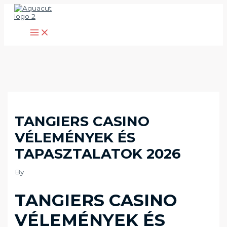
Main
Skip
Bejegyzés
Menu
to
navigáció
content
TANGIERS CASINO
VÉLEMÉNYEK ÉS
TAPASZTALATOK 2026
By
TANGIERS CASINO
VÉLEMÉNYEK ÉS