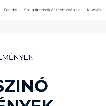
Főoldal
Szolgáltatások és technológiák
Munkáink
LEMÉNYEK
SZINÓ
ÉNYEK