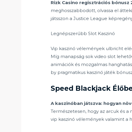
Rizk Casino regisztrációs bónusz 2
meghosszabbodott, olvassa el áttek
játsszon a Justice League képregén
Legnépszerűbb Slot Kaszinó
Vip kaszinó vélemények ulbricht elé
Míg manapság sok video slot lehetővé
animációk és mozgalmas hanghatások í
by pragmatikus kaszinó játék bónusz
Speed Blackjack Élőb
A kaszinóban játszva: hogyan növe
Természetesen, hogy az arcuk és a n
vip kaszinó vélemények valamint a h