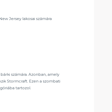
 New Jersey lakosai számára
k bárki számára. Azonban, amely
ozik Stormcraft. Ezen a szombati
góriába tartozol.