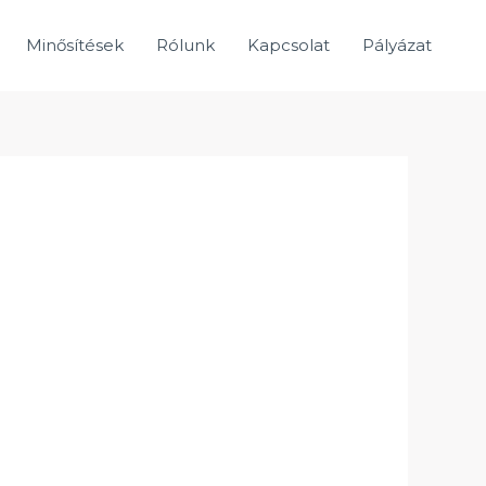
Minősítések
Rólunk
Kapcsolat
Pályázat