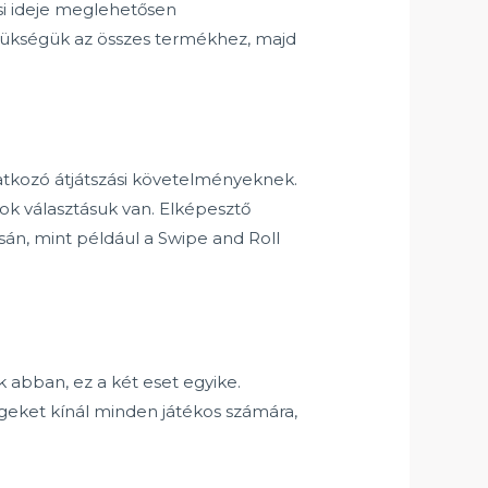
si ideje meglehetősen
szükségük az összes termékhez, majd
atkozó átjátszási követelményeknek.
sok választásuk van. Elképesztő
sán, mint például a Swipe and Roll
k abban, ez a két eset egyike.
égeket kínál minden játékos számára,