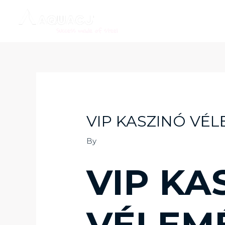
Skip
to
content
Bejegyzés
navigáció
VIP KASZINÓ VÉ
By
VIP KA
VÉLEM