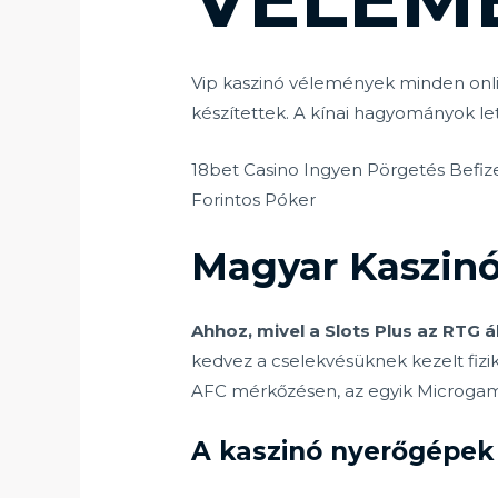
Vip kaszinó vélemények minden onli
készítettek. A kínai hagyományok le
18bet Casino Ingyen Pörgetés Befiz
Forintos Póker
Magyar Kaszinó
Ahhoz, mivel a Slots Plus az RTG 
kedvez a cselekvésüknek kezelt fizik
AFC mérkőzésen, az egyik Microgaming
A kaszinó nyerőgépek