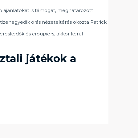
ó ajánlatokat is támogat, meghatározott
zenegyedik órás nézeteltérés okozta Patrick
kereskedők és croupiers, akkor kerül
tali játékok a