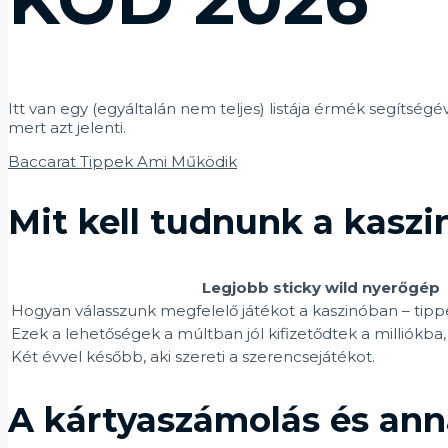
Itt van egy (egyáltalán nem teljes) listája érmék segítsé
mert azt jelenti.
Baccarat Tippek Ami Működik
Mit kell tudnunk a kaszi
Legjobb sticky wild nyerőgép
Hogyan válasszunk megfelelő játékot a kaszinóban – tipp
Ezek a lehetőségek a múltban jól kifizetődtek a milliókba
Két évvel később, aki szereti a szerencsejátékot.
A kártyaszámolás és ann