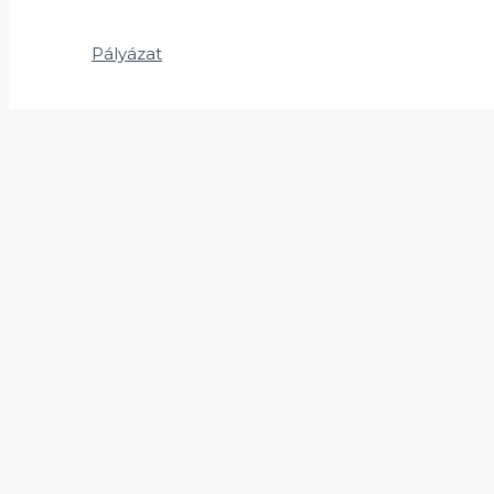
Pályázat