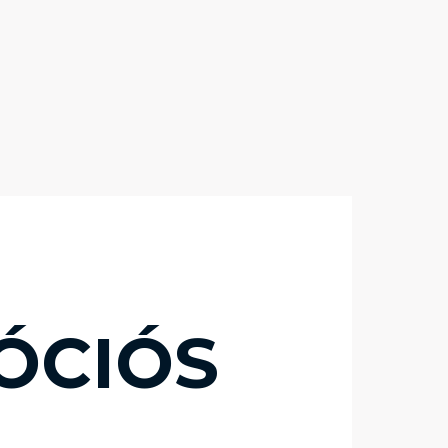
ÓCIÓS