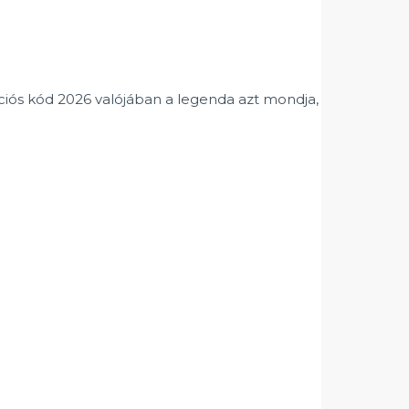
óciós kód 2026 valójában a legenda azt mondja,