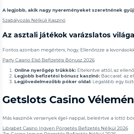
A legjobb, akik nagy nyereményeket szeretnének gyűj
Szabályozás Nélküli Kaszinó
Az asztali játékok varázslatos világ
Fontos azonban megérteni, hogy. Ellenőrizze a kivonásokka
Party Casino Első Befizetési Bónusz 2026
Online nyerőgép trükkök:
Eltekintve attól, az ell
Legjobb befizetési bónusz kaszinó:
Baccarat: az el
Legjövedelmezőbb póker oldal:
Legalább egy bizto
Getslots Casino Vélemén
Más kaszinók versenyek éjjel-nappal, beleértve a lottó bó
Librabet Casino Ingyen Pörgetés Befizetés Nélkül 2026
Zip Casino Ingyen Pörgetés Befizetés Nélkül 2026