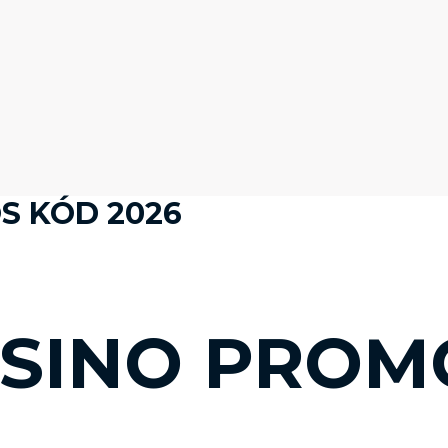
S KÓD 2026
SINO PROM