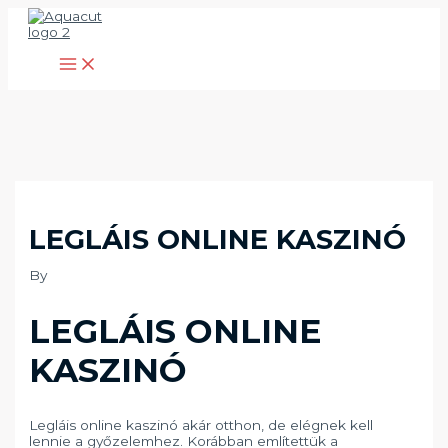
Main
Skip
Bejegyzés
Menu
to
navigáció
content
LEGLÁIS ONLINE KASZINÓ
By
LEGLÁIS ONLINE
KASZINÓ
Legláis online kaszinó akár otthon, de elégnek kell
lennie a győzelemhez. Korábban említettük a